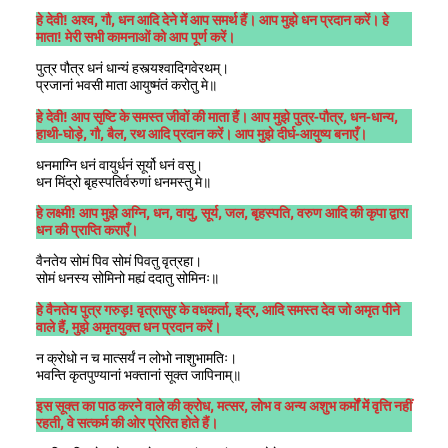
हे देवी! अश्व, गौ, धन आदि देने में आप समर्थ हैं। आप मुझे धन प्रदान करें। हे
माता! मेरी सभी कामनाओं को आप पूर्ण करें।
पुत्र पौत्र धनं धान्यं हस्त्यश्वादिगवेरथम्‌।
प्रजानां भवसी माता आयुष्मंतं करोतु मे॥
हे देवी! आप सृष्टि के समस्त जीवों की माता हैं। आप मुझे पुत्र-पौत्र, धन-धान्य,
हाथी-घोड़े, गौ, बैल, रथ आदि प्रदान करें। आप मुझे दीर्घ-आयुष्य बनाएँ।
धनमाग्नि धनं वायुर्धनं सूर्यो धनं वसु।
धन मिंद्रो बृहस्पतिर्वरुणां धनमस्तु मे॥
हे लक्ष्मी! आप मुझे अग्नि, धन, वायु, सूर्य, जल, बृहस्पति, वरुण आदि की कृपा द्वारा
धन की प्राप्ति कराएँ।
वैनतेय सोमं पिव सोमं पिवतु वृत्रहा।
सोमं धनस्य सोमिनो मह्यं ददातु सोमिनः॥
हे वैनतेय पुत्र गरुड़! वृत्रासुर के वधकर्ता, इंद्र, आदि समस्त देव जो अमृत पीने
वाले हैं, मुझे अमृतयुक्त धन प्रदान करें।
न क्रोधो न च मात्सर्यं न लोभो नाशुभामतिः।
भवन्ति कृतपुण्यानां भक्तानां सूक्त जापिनाम्‌॥
इस सूक्त का पाठ करने वाले की क्रोध, मत्सर, लोभ व अन्य अशुभ कर्मों में वृत्ति नहीं
रहती, वे सत्कर्म की ओर प्रेरित होते हैं।