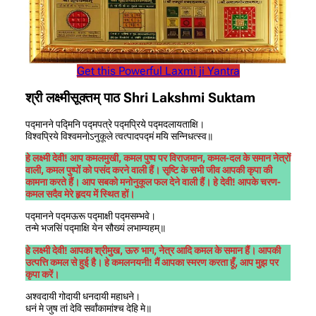
Get this Powerful Laxmi ji Yantra
श्री लक्ष्मीसूक्तम्‌ पाठ Shri Lakshmi Suktam
पद्मानने पद्मिनि पद्मपत्रे पद्मप्रिये पद्मदलायताक्षि।
विश्वप्रिये विश्वमनोऽनुकूले त्वत्पादपद्मं मयि सन्निधत्स्व॥
हे लक्ष्मी देवी! आप कमलमुखी, कमल पुष्प पर विराजमान, कमल-दल के समान नेत्रों
वाली, कमल पुष्पों को पसंद करने वाली हैं। सृष्टि के सभी जीव आपकी कृपा की
कामना करते हैं। आप सबको मनोनुकूल फल देने वाली हैं। हे देवी! आपके चरण-
कमल सदैव मेरे हृदय में स्थित हों।
पद्मानने पद्मऊरू पद्माक्षी पद्मसम्भवे।
तन्मे भजसिं पद्माक्षि येन सौख्यं लभाम्यहम्‌॥
हे लक्ष्मी देवी! आपका श्रीमुख, ऊरु भाग, नेत्र आदि कमल के समान हैं। आपकी
उत्पत्ति कमल से हुई है। हे कमलनयनी! मैं आपका स्मरण करता हूँ, आप मुझ पर
कृपा करें।
अश्वदायी गोदायी धनदायी महाधने।
धनं मे जुष तां देवि सर्वांकामांश्च देहि मे॥