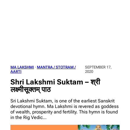
MA LAKSHMI
 · 
MANTRA / STOTRAM /
SEPTEMBER 17,
AARTI
2020
Shri Lakshmi Suktam – श्री
लक्ष्मीसूक्तम्‌ पाठ
Sri Lakshmi Suktam, is one of the earliest Sanskrit
devotional hymn. Ma Lakshmi is revered as goddess
of wealth, prosperity and fertility. This hymn is found
in the Rig Vedic…