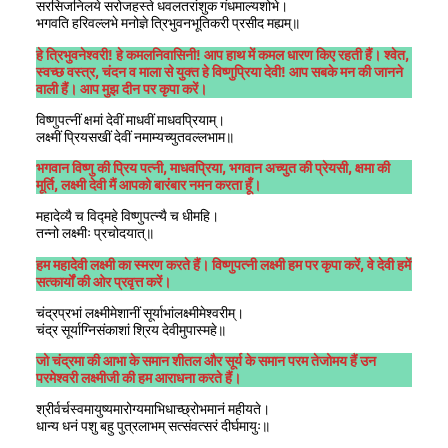
सरसिजनिलये सरोजहस्ते धवलतरांशुक गंधमाल्यशोभे।
भगवति हरिवल्लभे मनोज्ञे त्रिभुवनभूतिकरी प्रसीद मह्यम्‌॥
हे त्रिभुवनेश्वरी! हे कमलनिवासिनी! आप हाथ में कमल धारण किए रहती हैं। श्वेत,
स्वच्छ वस्त्र, चंदन व माला से युक्त हे विष्णुप्रिया देवी! आप सबके मन की जानने
वाली हैं। आप मुझ दीन पर कृपा करें।
विष्णुपत्नीं क्षमां देवीं माधवीं माधवप्रियाम्‌।
लक्ष्मीं प्रियसखीं देवीं नमाम्यच्युतवल्लभाम॥
भगवान विष्णु की प्रिय पत्नी, माधवप्रिया, भगवान अच्युत की प्रेयसी, क्षमा की
मूर्ति, लक्ष्मी देवी मैं आपको बारंबार नमन करता हूँ।
महादेव्यै च विद्महे विष्णुपत्न्यै च धीमहि।
तन्नो लक्ष्मीः प्रचोदयात्‌॥
हम महादेवी लक्ष्मी का स्मरण करते हैं। विष्णुपत्नी लक्ष्मी हम पर कृपा करें, वे देवी हमें
सत्कार्यों की ओर प्रवृत्त करें।
चंद्रप्रभां लक्ष्मीमेशानीं सूर्याभांलक्ष्मीमेश्वरीम्‌।
चंद्र सूर्याग्निसंकाशां श्रिय देवीमुपास्महे॥
जो चंद्रमा की आभा के समान शीतल और सूर्य के समान परम तेजोमय हैं उन
परमेश्वरी लक्ष्मीजी की हम आराधना करते हैं।
श्रीर्वर्चस्वमायुष्यमारोग्यमाभिधाच्छ्रोभमानं महीयते।
धान्य धनं पशु बहु पुत्रलाभम्‌ सत्संवत्सरं दीर्घमायुः॥