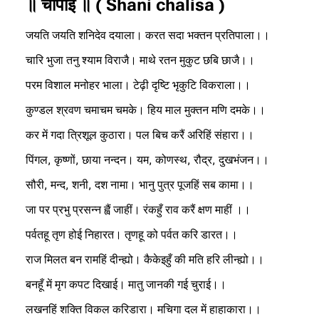
॥ चौपाई ॥
(
Shani chalisa
)
जयति जयति शनिदेव दयाला। करत सदा भक्तन प्रतिपाला।।
चारि भुजा तनु श्याम विराजै। माथे रतन मुकुट छबि छाजै।।
परम विशाल मनोहर भाला। टेढ़ी दृष्टि भृकुटि विकराला।।
कुण्डल श्रवण चमाचम चमके। हिय माल मुक्तन मणि दमके।।
कर में गदा त्रिशूल कुठारा। पल बिच करैं अरिहिं संहारा।।
पिंगल, कृष्णों, छाया नन्दन। यम, कोणस्थ, रौद्र, दुखभंजन।।
सौरी, मन्द, शनी, दश नामा। भानु पुत्र पूजहिं सब कामा।।
जा पर प्रभु प्रसन्न ह्वैं जाहीं। रंकहुँ राव करैं क्षण माहीं ।।
पर्वतहू तृण होई निहारत। तृणहू को पर्वत करि डारत।।
राज मिलत बन रामहिं दीन्ह्यो। कैकेइहुँ की मति हरि लीन्ह्यो।।
बनहूँ में मृग कपट दिखाई। मातु जानकी गई चुराई।।
लखनहिं शक्ति विकल करिडारा। मचिगा दल में हाहाकारा।।