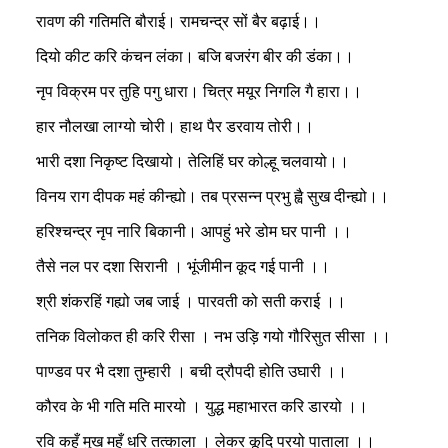
रावण की गतिमति बौराई। रामचन्द्र सों बैर बढ़ाई।।
दियो कीट करि कंचन लंका। बजि बजरंग बीर की डंका।।
नृप विक्रम पर तुहि पगु धारा। चित्र मयूर निगलि गै हारा।।
हार नौलखा लाग्यो चोरी। हाथ पैर डरवाय तोरी।।
भारी दशा निकृष्ट दिखायो। तेलिहिं घर कोल्हू चलवायो।।
विनय राग दीपक महं कीन्ह्यो। तब प्रसन्न प्रभु ह्वै सुख दीन्ह्यो।।
हरिश्चन्द्र नृप नारि बिकानी। आपहुं भरे डोम घर पानी ।।
तैसे नल पर दशा सिरानी । भूंजीमीन कूद गई पानी ।।
श्री शंकरहिं गह्यो जब जाई । पारवती को सती कराई ।।
तनिक विलोकत ही करि रीसा । नभ उड़ि गयो गौरिसुत सीसा ।।
पाण्डव पर भै दशा तुम्हारी । बची द्रौपदी होति उघारी ।।
कौरव के भी गति मति मारयो । युद्ध महाभारत करि डारयो ।।
रवि कहँ मुख महँ धरि तत्काला । लेकर कूदि परयो पाताला ।।