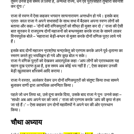
तुमने उनसे इस समय ले लिया है, अन्यथा राज्य, धन एवं पुत्रसहित तुम्हारा सर्वनाश
कर दूंगा।’
राजा से स्वप्न में ऐसा कहकर भगवान सत्यनारायण अन्तर्धान हो गये। इसके बाद
प्रातः काल राजा ने अपने सभासदों के साथ सभा में बैठकर अपना स्वप्न लोगों को
बताया और कहा – ‘दोनों बंदी वणिकपुत्रों को शीघ्र ही मुक्त कर दो।’ राजा की ऐसी
बात सुनकर वे राजपुरुष दोनों महाजनों को बन्धनमुक्त करके राजा के सामने लाकर
विनयपूर्वक बोले – ‘महाराज! बेड़ी-बन्धन से मुक्त करके दोनों वणिक पुत्र लाये गये
हैं।
इसके बाद दोनों महाजन नृपश्रेष्ठ चन्द्रकेतु को प्रणाम करके अपने पूर्व-वृतान्त का
स्मरण करते हुए भयविह्वन हो गये और कुछ बोल न सके।
राजा ने वणिक पुत्रों को देखकर आदरपूर्वक कहा -‘आप लोगों को प्रारब्धवश यह
महान दुख प्राप्त हुआ है, इस समय अब कोई भय नहीं है।’, ऐसा कहकर उनकी
बेड़ी खुलवाकर क्षौरकर्म आदि कराया।
राजा ने वस्त्र, अलंकार देकर उन दोनों वणिकपुत्रों को संतुष्ट किया तथा सामने
बुलाकर वाणी द्वारा अत्यधिक आनन्दित किया।
पहले जो धन लिया था, उसे दूना करके दिया, उसके बाद राजा ने पुनः उनसे कहा –
‘साधो! अब आप अपने घर को जायं।’ राजा को प्रणाम करके ‘आप की कृपा से हम
जा रहे हैं।’ – ऐसा कहकर उन दोनों महावैश्यों ने अपने घर की ओर प्रस्थान
किया।
चौथा अध्याय