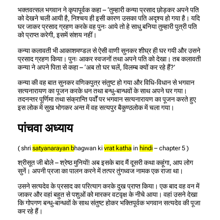
भक्तवत्सल भगवान ने कृपापूर्वक कहा – ‘तुम्हारी कन्या प्रसाद छोड़कर अपने पति
को देखने चली आयी है, निश्चय ही इसी कारण उसका पति अदृश्य हो गया है। यदि
घर जाकर प्रसाद ग्रहण करके वह पुनः आये तो हे साधु बनिया तुम्हारी पुत्री पति
को प्राप्त करेगी, इसमें संशय नहीं।
कन्या कलावती भी आकाशमण्डल से ऐसी वाणी सुनकर शीघ्र ही घर गयी और उसने
प्रसाद ग्रहण किया। पुनः आकर स्वजनों तथा अपने पति को देखा। तब कलावती
कन्या ने अपने पिता से कहा – ‘अब तो घर चलें, विलम्ब क्यों कर रहे हैं?’
कन्या की वह बात सुनकर वणिकपुत्र संतुष्ट हो गया और विधि-विधान से भगवान
सत्यनारायण का पूजन करके धन तथा बन्धु-बान्धवों के साथ अपने घर गया।
तदनन्तर पूर्णिमा तथा संक्रान्ति पर्वों पर भगवान सत्यनारायण का पूजन करते हुए
इस लोक में सुख भोगकर अन्त में वह सत्यपुर बैकुण्ठलोक में चला गया।
पांचवा अध्याय
( shri
satyanarayan
b
hagwan ki
vrat katha
in
hindi
– chapter 5 )
श्रीसूत जी बोले – श्रेष्ठ मुनियों! अब इसके बाद मैं दूसरी कथा कहूंगा, आप लोग
सुनें। अपनी प्रजा का पालन करने में तत्पर तुंगध्वज नामक एक राजा था।
उसने सत्यदेव के प्रसाद का परित्याग करके दुख प्राप्त किया। एक बाद वह वन में
जाकर और वहां बहुत से पशुओं को मारकर वटवृक्ष के नीचे आया। वहां उसने देखा
कि गोपगण बन्धु-बान्धवों के साथ संतुष्ट होकर भक्तिपूर्वक भगवान सत्यदेव की पूजा
कर रहे हैं।