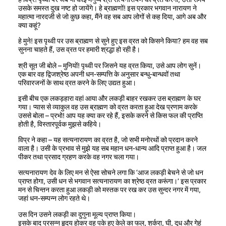
उसके समस्त दुख नष्ट हो जायेंगे। हे ब्राह्मणों! इस प्रकार भगवान नारायण ने
महात्मा नारदजी से जो कुछ कहा, मैंने वह सब आप लोगों से कह दिया, आगे अब और
क्या कहूं?
हे मुने! इस पृथ्वी पर उस ब्राह्मण से सुने हुए इस व्रत को किसने किया? हम वह सब
सुनना चाहते हैं, उस व्रत पर हमारी श्रद्धा हो रही है।
श्री सूत जी बोले – मुनियों! पृथ्वी पर जिसने यह व्रत किया, उसे आप लोग सुनें।
एक बार वह द्विजश्रेष्ठ अपनी धन-सम्पत्ति के अनुसार बन्धु-बान्धवों तथा
परिवारजनों के साथ व्रत करने के लिए उद्यत हुआ।
इसी बीच एक लकड़हारा वहां आया और लकड़ी बाहर रखकर उस ब्राह्मण के घर
गया। प्यास से व्याकुल वह उस ब्राह्मण को व्रत करता हुआ देख प्रणाम करके
उससे बोला – प्रभो! आप यह क्या कर रहे हैं, इसके करने से किस फल की प्राप्ति
होती है, विस्तारपूर्वक मुझसे कहिये।
विप्र ने कहा – यह सत्यनारायण का व्रत है, जो सभी मनोरथों को प्रदान करने
वाला है। उसी के प्रभाव से मुझे यह सब महान धन-धान्य आदि प्राप्त हुआ है। जल
पीकर तथा प्रसाद ग्रहण करके वह नगर चला गया।
सत्यनारायण देव के लिए मन से ऐसा सोचने लगा कि ‘आज लकड़ी बेचने से जो धन
प्राप्त होगा, उसी धन से भगवान सत्यनारायण का श्रेष्ठ व्रत करूंगा।’ इस प्रकार
मन से चिन्तन करता हुआ लकड़ी को मस्तक पर रख कर उस सुन्दर नगर में गया,
जहां धन-सम्पन्न लोग रहते थे।
उस दिन उसने लकड़ी का दुगुना मूल्य प्राप्त किया।
इसके बाद प्रसन्न हृदय होकर वह पके हुए केले का फल, शर्करा, घी, दूध और गेहूं