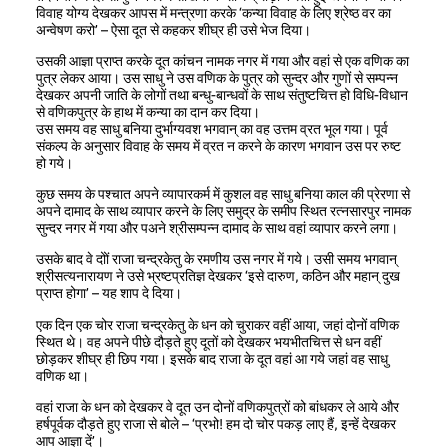
विवाह योग्य देखकर आपस में मन्त्रणा करके ‘कन्या विवाह के लिए श्रेष्ठ वर का
अन्वेषण करो’ – ऐसा दूत से कहकर शीघ्र ही उसे भेज दिया।
उसकी आज्ञा प्राप्त करके दूत कांचन नामक नगर में गया और वहां से एक वणिक का
पुत्र लेकर आया। उस साधु ने उस वणिक के पुत्र को सुन्दर और गुणों से सम्पन्न
देखकर अपनी जाति के लोगों तथा बन्धु-बान्धवों के साथ संतुष्टचित्त हो विधि-विधान
से वणिकपुत्र के हाथ में कन्या का दान कर दिया।
उस समय वह साधु बनिया दुर्भाग्यवश भगवान् का वह उत्तम व्रत भूल गया। पूर्व
संकल्प के अनुसार विवाह के समय में व्रत न करने के कारण भगवान उस पर रुष्ट
हो गये।
कुछ समय के पश्चात अपने व्यापारकर्म में कुशल वह साधु बनिया काल की प्रेरणा से
अपने दामाद के साथ व्यापार करने के लिए समुद्र के समीप स्थित रत्नसारपुर नामक
सुन्दर नगर में गया और पअने श्रीसम्पन्न दामाद के साथ वहां व्यापार करने लगा।
उसके बाद वे दोों राजा चन्द्रकेतु के रमणीय उस नगर में गये। उसी समय भगवान्
श्रीसत्यनारायण ने उसे भ्रष्टप्रतिज्ञ देखकर ‘इसे दारुण, कठिन और महान् दुख
प्राप्त होगा’ – यह शाप दे दिया।
एक दिन एक चोर राजा चन्द्रकेतु के धन को चुराकर वहीं आया, जहां दोनों वणिक
स्थित थे। वह अपने पीछे दौड़ते हुए दूतों को देखकर भयभीतचित्त से धन वहीं
छोड़कर शीघ्र ही छिप गया। इसके बाद राजा के दूत वहां आ गये जहां वह साधु
वणिक था।
वहां राजा के धन को देखकर वे दूत उन दोनों वणिकपुत्रों को बांधकर ले आये और
हर्षपूर्वक दौड़ते हुए राजा से बोले – ‘प्रभो! हम दो चोर पकड़ लाए हैं, इन्हें देखकर
आप आज्ञा दें’।