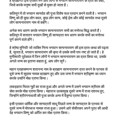
हे ब्राह्मणों! इस प्रकार मैंने आप लोगों से भगवान सत्यनारायण के व्रत को कहा,
जिसे करके मनुष्य सभी दुखों से मुक्त हो जाता है।
कलियुग में तो भगवान सत्यदेव की पूजा विशेष फल प्रदान करने वाली है। भगवान
विष्णु को ही कुछ लोग काल, कुछ लोग सत्य, कोई ईश और कोई सत्यदेव तथा दूसरे
लोग सत्यनारायण नाम से कहेंगे।
अनेक रूप धारण करके भगवान सत्यनारायण सभी का मनोरथ सिद्ध करते हैं।
कलियुग में सनातन भगवान विष्णु ही सत्यव्रत रूप धारण करके सभी का मनोरथ
पूर्ण करने वाले होंगे।
हे श्रेष्ठ मुनियों! जो व्यक्ति नित्य भगवान सत्यनारायण की इस व्रत-कथा को पढ़ता
है, सुनता है, भगवान सत्यारायण की कृपा से उसके सभी पाप नष्ट हो जाते हैं। हे
मुनीश्वरों! पूर्वकाल में जिन लोगों ने भगवान सत्यनारायण का व्रत किया था, उसके
अगले जन्म का वृतान्त कहता हूं, आप लोग सुनें।
महान प्रज्ञासम्पन्न शतानन्द नाम के ब्राह्मण सत्यनारायण व्रत करने के प्रभाव से
दूसे जन्म में सुदामा नामक ब्राह्मण हुए और उस जन्म में भगवान श्रीकृष्ण का ध्यान
करके उन्होंने मोक्ष प्राप्त किया।
लकड़हारा भिल्ल गुहों का राजा हुआ और अगले जन्म में उसने भगवान श्रीराम की
सेवा करके मोक्ष प्राप्त किया। महाराज उल्कामुख दूसरे जन्म में राजा दशरथ हुए,
जिन्होंने श्रीरंगनाथजी की पूजा करके अन्त में वैकुण्ठ प्राप्त किया।
इसी प्रकार धार्मिक और सत्यव्रती साधु पिछले जन्म के सत्यव्रत के प्रभाव से
दूसरे जन्म में मोरध्वज नामक राजा हुआ। उसने आरे सेचीरकर अपने पुत्र की आधी
देह भगवान विष्णु को अर्पित कर मोक्ष प्राप्त किया।