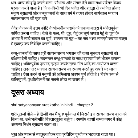
धन-धान्य की वृद्धि करने वाला, सौभाग्य और संतान देने वाला तथा सर्वत्र विजय
प्रदान करने वाला है। जिस-किसी भी दिन भक्ति और श्रद्धा से समन्वित होकर
मनुष्य ब्राह्मणों और बन्धुबान्धवों के साथ धर्म में तत्पर होकर सायंकाल भगवान
सत्यनारायण की पूजा करे।
नैवेद्य के रूप में उत्तम कोटि के भोजनीय पदार्थ को सवाया मात्रा में भक्तिपूर्वक
अर्पित करना चाहिए। केले के फल, घी, दूध, गेहूं का चूर्ण अथवा गेहूं के चूर्ण के
अभाव में साठी चावल का चूर्ण, शक्कर या गुड़ – यह सब भक्ष्य सामग्री सवाया मात्रा
में एकत्र कर निवेदित करनी चाहिए।
बन्धु-बान्धवों के साथ श्री सत्यनारायण भगवान की कथा सुनकर ब्राह्मणों को
दक्षिणा देनी चाहिए। तदनन्तर बन्धु-बान्धवों के साथ ब्राह्मणों को भोजन कराना
चाहिए। भक्तिपूर्वक प्रसाद ग्रहण करके नृत्य-गीत आदि का आयोजन करना
चाहिए। तदनन्तर भगवान सत्यनारायण का स्मरण करते हुए अपने घर जाना
चाहिए। ऐसा करने से मनुष्यों की अभिलाषा अवश्य पूर्ण होती है। विशेष रूप से
कलियुग में, पृथ्वीलोक में यह सबसे छोटा सा उपाय है।
दूसरा अध्याय
shri satyanarayan vrat katha in hindi – chapter 2
श्रीसूतजी बोले – हे द्विजों! अब मैं पुनः पूर्वकाल में जिसने इस सत्यनारायण व्रत को
किया था, उसे भलीभांति विस्तारपूर्वक कहूंगा। रमणीय काशी नामक नगर में कोई
अत्यन्त निर्धन ब्राह्मण रहता था।
भूख और प्यास से व्याकुल होकर वह प्रतिदिन पृथ्वी पर भटकता रहता था।