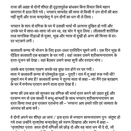
राजा की आज्ञा से दोनों शीघ्र ही दृढ़तापूर्वक बांधकर बिना विचार किये महान
कारागार में डाल दिये गये। भगवान् सत्यदेव की माया से किसी ने उन दोनों की बात
नहीं सुनी और राजा चन्द्रकेतु ने उन दोनों का धन भी ले लिया।
भगवान के शाप से वणिक के घर में उसकी भार्या भी अत्यन्त दुखित हो गयी और
उनके घर में सारा-का-सारा जो धन था, वह चोर ने चुरा लिया। लीलावती शारीरिक
तथा मानसिक पीड़ाओं से युक्त, भूख और प्यास से दुखी हो अन्न की चिन्ता से दर-
दर भटकने लगी।
कलावती कन्या भी भोजन के लिए इधर-उधर प्रतिदिन घूमने लगी। एक दिन भूख से
पीडि़त कलावती एक ब्राह्मण के घर गयी। वहां जाकर उसने श्रीसत्यनारायण के
व्रत-पूजन को देखा। वहां बैठकर उसने कथा सुनी और वरदान मांगा।
उसके बाद प्रसाद ग्रहण करके वह कुछ रात होने पर घर गयी।
माता ने कलावती कन्या से प्रेमपूर्वक पूछा – पुत्री ! रात में तू कहां रुक गयी थी?
तुम्हारे मन में क्या है? कलावती कन्या ने तुरन्त माता से कहा – मां! मैंने एक ब्राह्मण
के घर में मनोरथ प्रदान करने वाला व्रत देखा है।
कन्या की उस बात को सुनकर वह वणिक की भार्या व्रत करने को उद्यत हुई और
प्रसन्न मन से उस साध्वी ने बन्धु-बान्धवों के साथ भगवान् श्रीसत्यनारायण का
व्रत किया तथा इस प्रकार प्रार्थना की – ‘भगवन! आप हमारे पति एवं जामाता के
अपराध को क्षमा करें।
वे दोनों अपने घर शीघ्र आ जायं।’ इस व्रत से भगवान सत्यनारायण पुनः संतुष्ट हो
गये तथा उन्होंने नृपश्रेष्ठ चन्द्रकेतु को स्वप्न दिखाया और स्वप्न में कहा –
‘नृपश्रेष्ठ! प्रातः काल दोनों वणिकों को छोड़ दो और वह सारा धन भी दे दो, जो