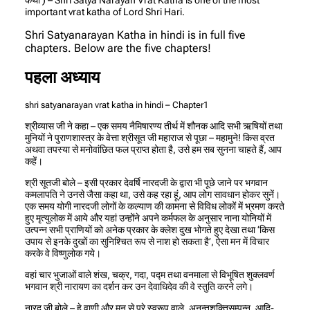
important vrat katha of Lord Shri Hari.
Shri Satyanarayan Katha in hindi is in full five
chapters. Below are the five chapters!
पहला अध्याय
shri satyanarayan vrat katha in hindi – Chapter1
श्रीव्यास जी ने कहा – एक समय नैमिषारण्य तीर्थ में शौनक आदि सभी ऋषियों तथा
मुनियों ने पुराणशास्त्र के वेत्ता श्रीसूत जी महाराज से पूछा – महामुने! किस व्रत
अथवा तपस्या से मनोवांछित फल प्राप्त होता है, उसे हम सब सुनना चाहते हैं, आप
कहें।
श्री सूतजी बोले – इसी प्रकार देवर्षि नारदजी के द्वारा भी पूछे जाने पर भगवान
कमलापति ने उनसे जैसा कहा था, उसे कह रहा हूं, आप लोग सावधान होकर सुनें।
एक समय योगी नारदजी लोगों के कल्याण की कामना से विविध लोकों में भ्रमण करते
हुए मृत्युलोक में आये और यहां उन्होंने अपने कर्मफल के अनुसार नाना योनियों में
उत्पन्न सभी प्राणियों को अनेक प्रकार के क्लेश दुख भोगते हुए देखा तथा ‘किस
उपाय से इनके दुखों का सुनिश्चित रूप से नाश हो सकता है’, ऐसा मन में विचार
करके वे विष्णुलोक गये।
वहां चार भुजाओं वाले शंख, चक्र, गदा, पद्म तथा वनमाला से विभूषित शुक्लवर्ण
भगवान श्री नारायण का दर्शन कर उन देवाधिदेव की वे स्तुति करने लगे।
नारद जी बोले – हे वाणी और मन से परे स्वरूप वाले, अनन्तशक्तिसम्पन्न, आदि-