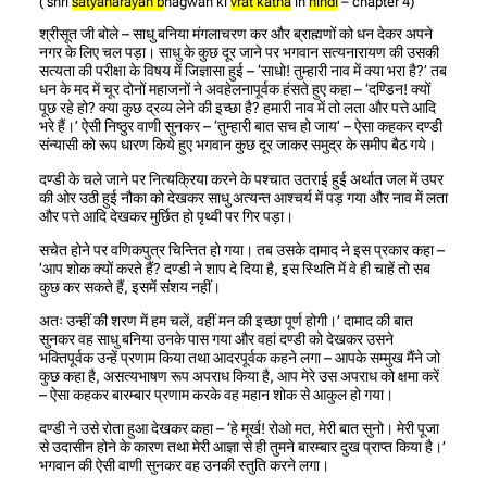
( shri
satyanarayan
b
hagwan ki
vrat katha
in
hindi
– chapter 4)
श्रीसूत जी बोले – साधु बनिया मंगलाचरण कर और ब्राह्मणों को धन देकर अपने
नगर के लिए चल पड़ा। साधु के कुछ दूर जाने पर भगवान सत्यनारायण की उसकी
सत्यता की परीक्षा के विषय में जिज्ञासा हुई – ‘साधो! तुम्हारी नाव में क्या भरा है?’ तब
धन के मद में चूर दोनों महाजनों ने अवहेलनापूर्वक हंसते हुए कहा – ‘दण्डिन! क्यों
पूछ रहे हो? क्या कुछ द्रव्य लेने की इच्छा है? हमारी नाव में तो लता और पत्ते आदि
भरे हैं।’ ऐसी निष्ठुर वाणी सुनकर – ‘तुम्हारी बात सच हो जाय’ – ऐसा कहकर दण्डी
संन्यासी को रूप धारण किये हुए भगवान कुछ दूर जाकर समुद्र के समीप बैठ गये।
दण्डी के चले जाने पर नित्यक्रिया करने के पश्चात उतराई हुई अर्थात जल में उपर
की ओर उठी हुई नौका को देखकर साधु अत्यन्त आश्चर्य में पड़ गया और नाव में लता
और पत्ते आदि देखकर मुर्छित हो पृथ्वी पर गिर पड़ा।
सचेत होने पर वणिकपुत्र चिन्तित हो गया। तब उसके दामाद ने इस प्रकार कहा –
‘आप शोक क्यों करते हैं? दण्डी ने शाप दे दिया है, इस स्थिति में वे ही चाहें तो सब
कुछ कर सकते हैं, इसमें संशय नहीं।
अतः उन्हीं की शरण में हम चलें, वहीं मन की इच्छा पूर्ण होगी।’ दामाद की बात
सुनकर वह साधु बनिया उनके पास गया और वहां दण्डी को देखकर उसने
भक्तिपूर्वक उन्हें प्रणाम किया तथा आदरपूर्वक कहने लगा – आपके सम्मुख मैंने जो
कुछ कहा है, असत्यभाषण रूप अपराध किया है, आप मेरे उस अपराध को क्षमा करें
– ऐसा कहकर बारम्बार प्रणाम करके वह महान शोक से आकुल हो गया।
दण्डी ने उसे रोता हुआ देखकर कहा – ‘हे मूर्ख! रोओ मत, मेरी बात सुनो। मेरी पूजा
से उदासीन होने के कारण तथा मेरी आज्ञा से ही तुमने बारम्बार दुख प्राप्त किया है।’
भगवान की ऐसी वाणी सुनकर वह उनकी स्तुति करने लगा।