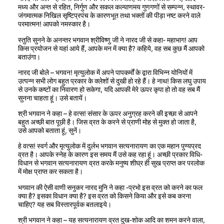
मध्य और अन्त से रहित, निर्गुण और सकल कल्याणमय गुणगणों से सम्पन्न, स्थावर-
जंगमात्मक निखिल सृष्टिप्रपंच के कारणभूत तथा भक्तों की पीड़ा नष्ट करने वाले
परमात्मन! आपको नमस्कार है।
स्तुति सुनने के अनन्तर भगवान श्रीविष्णु जी ने नारद जी से कहा- महाभाग! आप
किस प्रयोजन से यहां आये हैं, आपके मन में क्या है? कहिये, वह सब कुछ मैं आपको
बताउंगा।
नारद जी बोले – भगवन! मृत्युलोक में अपने पापकर्मों के द्वारा विभिन्न योनियों में
उत्पन्न सभी लोग बहुत प्रकार के क्लेशों से दुखी हो रहे हैं। हे नाथ! किस लघु उपाय
से उनके कष्टों का निवारण हो सकेगा, यदि आपकी मेरे ऊपर कृपा हो तो वह सब मैं
सुनना चाहता हूं। उसे बतायें।
श्री भगवान ने कहा – हे वत्स! संसार के ऊपर अनुग्रह करने की इच्छा से आपने
बहुत अच्छी बात पूछी है। जिस व्रत के करने से प्राणी मोह से मुक्त हो जाता है,
उसे आपको बताता हूं, सुनें।
हे वत्स! स्वर्ग और मृत्युलोक में दुर्लभ भगवान सत्यनारायण का एक महान पुण्यप्रद
व्रत है। आपके स्नेह के कारण इस समय मैं उसे कह रहा हूं। अच्छी प्रकार विधि-
विधान से भगवान सत्यनारायण व्रत करके मनुष्य शीघ्र ही सुख प्राप्त कर परलोक
में मोक्ष प्राप्त कर सकता है।
भगवान की ऐसी वाणी सनुकर नारद मुनि ने कहा -प्रभो इस व्रत को करने का फल
क्या है? इसका विधान क्या है? इस व्रत को किसने किया और इसे कब करना
चाहिए? यह सब विस्तारपूर्वक बतलाइये।
श्री भगवान ने कहा – यह सत्यनारायण व्रत दुख-शोक आदि का शमन करने वाला,