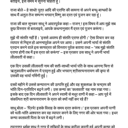
बताइये, इस समय मैं सुनना चाहता हूं।
राजा बोले – हे साधो! पुत्र आदि की प्राप्ति की कामना से अपने बन्धु-बान्धवों के
साथ मैं अतुल तेज सम्पन्न भगवान् विष्णु का व्रत एवं पूजन कर रहा हूं।
राजा की बात सुनकर साधु ने आदरपूर्वक कहा – राजन् ! इस विषय में आप मुझे सब
कुछ विस्तार से बतलाइये, आपके कथनानुसार मैं व्रत एवं पूजन करूंगा।
मुझे भी संतति नहीं है। ‘इससे अवश्य ही संतति प्राप्त होगी।’ ऐसा विचार कर वह
व्यापार से निवृत्त हो आनन्दपूर्वक अपने घर आया। उसने अपनी भार्या से संतति
प्रदान करने वाले इस सत्यव्रत को विस्तार पूर्वक बताया तथा – ‘जब मुझे संतति
प्राप्त होगी तब मैं इस व्रत को करूंगा’ – इस प्रकार उस साधु ने अपनी भार्या
लीलावती से कहा।
एक दिन उसकी लीलावती नाम की सती-साध्वी भार्या पति के साथ आनन्द चित्त से
ऋतुकालीन धर्माचरण में प्रवृत्त हुई और भगवान् श्रीसत्यनारायण की कृपा से
उसकी वह भार्या गर्भिणी हुई।
दसवें महीने में उससे कन्यारत्न की उत्पत्ति हुई और वह शुक्लपक्ष के चन्द्रम की
भांति दिन-प्रतिदिन बढ़ने लगी। उस कन्या का ‘कलावती’ यह नाम रखा गया।
इसके बाद एक दिन लीलावती ने अपने स्वामी से मधुर वाणी में कहा – आप पूर्व में
संकल्पित श्री सत्यनारायण के व्रत को क्यों नहीं कर रहे हैं?
साधु बोला – ‘प्रिये! इसके विवाह के समय व्रत करूंगा।’ इस प्रकार अपनी पत्नी
को भली-भांति आश्वस्त कर वह व्यापार करने के लिए नगर की ओर चला गया। इधर
कन्या कलावती पिता के घर में बढ़ने लगी।
तदनन्तर धर्मज्ञ साधु ने नगर में सखियों के साथ क्रीड़ा करती हुई अपनी कन्या को