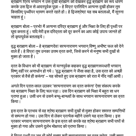
ब्राह्मण प्रिय भगवान ने उस दुखी ब्राह्मण को देखकर वृद्ध ब्राह्मण का रूप धारण
करके उस द्विज से आदरपूर्वक पूछा – हे विप्र! प्रतिदिन अत्यन्त दुखी होकर तुम
किसलिए पृथ्वीपर भ्रमण करते रहते हो। हे द्विजश्रेष्ठ! यह सब बतलाओ, मैं सुनना
चाहता हूं।
ब्राह्मण बोला – प्रभो! मैं अत्यन्त दरिद्र ब्राह्मण हूं और भिक्षा के लिए ही पृथ्वी पर
घूमा करता हूं। यदि मेरी इस दरिद्रता को दूर करने का आप कोई उपाय जानते हों
तो कृपापूर्वक बतलाइये।
वृद्ध ब्राह्मण बोला – हे ब्राह्मणदेव! सत्यनारायण भगवान् विष्णु अभीष्ट फल को देने
वाले हैं। हे विप्र! तुम उनका उत्तम व्रत करो, जिसे करने से मनुष्य सभी दुखों से
मुक्त हो जाता है।
व्रत के विधान को भी ब्राह्मण से यत्नपूर्वक कहकर वृद्ध ब्राह्मणरूपधारी भगवान्
विष्णु वहीं पर अन्तर्धान हो गये। ‘वृद्ध ब्राह्मण ने जैसा कहा है, उस व्रत को अच्छी
प्रकार से वैसे ही करूंगा’ – यह सोचते हुए उस ब्राह्मण को रात में नींद नहीं आयी।
अगले दिन प्रातःकाल उठकर ‘सत्यनारायण का व्रत करूंगा’ ऐसा संकल्प करके
वह ब्राह्मण भिक्षा के लिए चल पड़ा। उस दिन ब्राह्मण को भिक्षा में बहुत सा धन
प्राप्त हुआ। उसी धन से उसने बन्धु-बान्धवों के साथ भगवान सत्यनारायण का व्रत
किया।
इस व्रत के प्रभाव से वह श्रेष्ठ ब्राह्मण सभी दुखों से मुक्त होकर समस्त सम्पत्तियों
से सम्पन्न हो गया। उस दिन से लेकर प्रत्येक महीने उसने यह व्रत किया। इस
प्रकार भगवान् सत्यनारायण के इस व्रत को करके वह श्रेष्ठ ब्राह्मण सभी पापों से
मुक्त हो गया और उसने दुर्लभ मोक्षपद को प्राप्त किया।
हे विप्र! पृथ्वी पर जब भी कोई मनुष्य श्री सत्यनारायण का व्रत करेगा, उसी समय