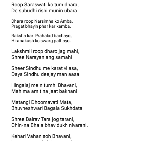
Roop Saraswati ko tum dhara,
De subudhi rishi munin ubara
Dhara roop Narsimha ko Amba,
Pragat bhayin phar kar kamba.
Raksha kari Prahalad bachayo,
Hiranakush ko swarg pathayo.
Lakshmii roop dharo jag mahi,
Shree Narayan ang samahi
Sheer Sindhu me karat vilasa,
Daya Sindhu deejay man aasa
Hingalaj mein tumhi Bhavani,
Mahima amit na jaat bakhani
Matangi Dhoomavati Mata,
Bhuvneshwari Bagala Sukhdata
Shree Bairav Tara jog tarani,
Chin-na Bhala bhav dukh nivarani.
Kehari Vahan soh Bhavani,