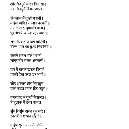
क्षीरसिन्धु में करत विलासा।
दयासिन्धु दीजै मन आसा॥
हिंगलाज में तुम्हीं भवानी।
महिमा अमित न जात बखानी॥
मातंगी अरु धूमावति माता।
भुवनेश्वरी बगला सुख दाता॥
श्री भैरव तारा जग तारिणी।
छिन्न भाल भव दुःख निवारिणी॥
केहरि वाहन सोह भवानी।
लांगुर वीर चलत अगवानी॥
कर में खप्पर खड्ग विराजै।
जाको देख काल डर भाजै॥
सोहै अस्त्र और त्रिशूला।
जाते उठत शत्रु हिय शूला॥
नगरकोट में तुम्हीं विराजत।
तिहुंलोक में डंका बाजत॥
शुंभ निशुंभ दानव तुम मारे।
रक्तबीज शंखन संहारे॥
महिषासुर नृप अति अभिमानी।