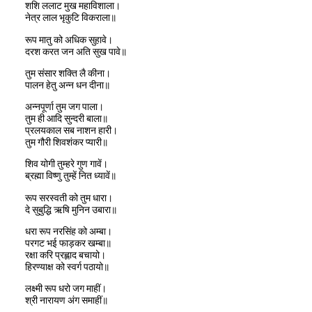
शशि ललाट मुख महाविशाला।
नेत्र लाल भृकुटि विकराला॥
रूप मातु को अधिक सुहावे।
दरश करत जन अति सुख पावे॥
तुम संसार शक्ति लै कीना।
पालन हेतु अन्न धन दीना॥
अन्नपूर्णा तुम जग पाला।
तुम ही आदि सुन्दरी बाला॥
प्रलयकाल सब नाशन हारी।
तुम गौरी शिवशंकर प्यारी॥
शिव योगी तुम्हरे गुण गावें।
ब्रह्मा विष्णु तुम्हें नित ध्यावें॥
रूप सरस्वती को तुम धारा।
दे सुबुद्धि ऋषि मुनिन उबारा॥
धरा रूप नरसिंह को अम्बा।
परगट भई फाड़कर खम्बा॥
रक्षा करि प्रह्लाद बचायो।
हिरण्याक्ष को स्वर्ग पठायो॥
लक्ष्मी रूप धरो जग माहीं।
श्री नारायण अंग समाहीं॥