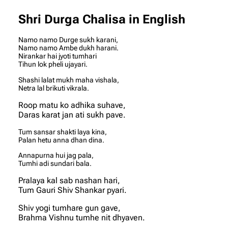
Shri Durga Chalisa in English
Namo namo Durge sukh karani,
Namo namo Ambe dukh harani.
Nirankar hai jyoti tumhari
Tihun lok pheli ujayari.
Shashi lalat mukh maha vishala,
Netra lal brikuti vikrala.
Roop matu ko adhika suhave,
Daras karat jan ati sukh pave.
Tum sansar shakti laya kina,
Palan hetu anna dhan dina.
Annapurna hui jag pala,
Tumhi adi sundari bala.
Pralaya kal sab nashan hari,
Tum Gauri Shiv Shankar pyari.
Shiv yogi tumhare gun gave,
Brahma Vishnu tumhe nit dhyaven.