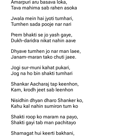
Amarpuri aru basava loka,
Tava mahima sab rahen asoka
Jwala mein hai jyoti tumhari,
Tumhen sada pooje nar nari
Prem bhakti se jo yash gaye,
Dukh-daridra nikat nahin aave
Dhyave tumhen jo nar man laee,
Janam-maran tako chuti jaee.
Jogi sur-muni kahat pukari,
Jog na ho bin shakti tumhari
Shankar Aacharaj tap keenhon,
Kam, krodh jeet sab leenhon
Nisidhin dhyan dharo Shanker ko,
Kahu kal nahin sumiron tum ko
Shakti roop ko maram na payo,
Shakti gayi tab man pachitayo
Sharnagat hui keerti bakhani,