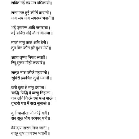
शक्ति गई तब मन पछितायो॥
शरणागत हुई कीर्ति बखानी।
जय जय जय जगदम्ब भवानी॥
भई प्रसन्न आदि जगदम्बा।
दई शक्ति नहिं कीन विलम्बा॥
मोको मातु कष्ट अति घेरो।
तुम बिन कौन हरै दुःख मेरो॥
आशा तृष्णा निपट सतावें।
रिपू मुरख मौही डरपावे॥
शत्रु नाश कीजै महारानी।
सुमिरौं इकचित तुम्हें भवानी॥
करो कृपा हे मातु दयाला।
ऋद्धि-सिद्धि दै करहु निहाला।
जब लगि जिऊं दया फल पाऊं ।
तुम्हरो यश मैं सदा सुनाऊं ॥
दुर्गा चालीसा जो कोई गावै।
सब सुख भोग परमपद पावै॥
देवीदास शरण निज जानी।
करहु कृपा जगदम्ब भवानी॥