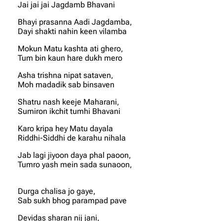
Jai jai jai Jagdamb Bhavani
Bhayi prasanna Aadi Jagdamba,
Dayi shakti nahin keen vilamba
Mokun Matu kashta ati ghero,
Tum bin kaun hare dukh mero
Asha trishna nipat sataven,
Moh madadik sab binsaven
Shatru nash keeje Maharani,
Sumiron ikchit tumhi Bhavani
Karo kripa hey Matu dayala
Riddhi-Siddhi de karahu nihala
Jab lagi jiyoon daya phal paoon,
Tumro yash mein sada sunaoon,
Durga chalisa jo gaye,
Sab sukh bhog parampad pave
Devidas sharan nij jani,