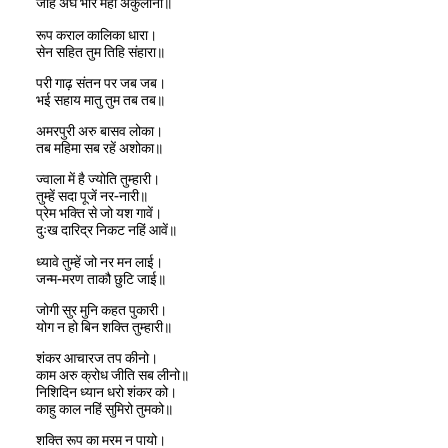
जेहि अघ भार मही अकुलानी॥
रूप कराल कालिका धारा।
सेन सहित तुम तिहि संहारा॥
परी गाढ़ संतन पर जब जब।
भई सहाय मातु तुम तब तब॥
अमरपुरी अरु बासव लोका।
तब महिमा सब रहें अशोका॥
ज्वाला में है ज्योति तुम्हारी।
तुम्हें सदा पूजें नर-नारी॥
प्रेम भक्ति से जो यश गावें।
दुःख दारिद्र निकट नहिं आवें॥
ध्यावे तुम्हें जो नर मन लाई।
जन्म-मरण ताकौ छुटि जाई॥
जोगी सुर मुनि कहत पुकारी।
योग न हो बिन शक्ति तुम्हारी॥
शंकर आचारज तप कीनो।
काम अरु क्रोध जीति सब लीनो॥
निशिदिन ध्यान धरो शंकर को।
काहु काल नहिं सुमिरो तुमको॥
शक्ति रूप का मरम न पायो।