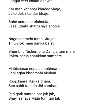
Langur veer chalat agavani
Kar men khappar khadag viraje,
Jako dekh kal dar bhaje.
Sohe astra aur trishoola,
Jase uthata shatru hiya shoola
Nagarkot mein tumhi virajat,
Tihun lok mein danka bajat
Shumbhu Nishumbhu Danuja tum mare
Rakta-beeja shankhan samhare.
Mahishasur nripa ati abhimani,
Jehi agha bhar mahi akulani
Roop kaaral Kalika dhara,
Sen sahit tum tin tihi samhara
Pari garh santan par jab jab,
Bhayi sahaya Matu tum tab tab